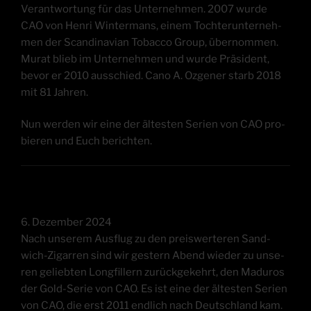
Ver­ant­wor­tung für das Unter­neh­men. 2007 wur­de
CAO von Hen­ri Win­ter­mans, einem Toch­ter­un­ter­neh­
men der Scan­di­na­vi­an Tob­ac­co Group, über­nom­men.
Murat blieb im Unter­neh­men und wur­de Prä­si­dent,
bevor er 2010 aus­schied. Cano A. Ozge­ner starb 2018
mit 81 Jahren.
Nun wer­den wir eine der ältes­ten Seri­en von CAO pro­
bie­ren und Euch berichten.
6. Dezem­ber 2024
Nach unse­rem Aus­flug zu den preis­wer­te­ren Sand­
wich-Zigar­ren sind wir ges­tern Abend wie­der zu unse­
ren gelieb­ten Longfil­lern zurück­ge­kehrt, den Madu­ros
der Gold-Serie von CAO. Es ist eine der ältes­ten Seri­en
von CAO, die erst 2011 end­lich nach Deutsch­land kam.