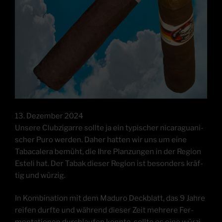
13. Dezem­ber 2024
Unse­re Club­zi­gar­re soll­te ja ein typi­scher nica­ra­gua­ni­
scher Puro wer­den. Daher hat­ten wir uns um eine
Taba­ca­lera bemüht, die Ihre Plan­zun­gen in der Regi­on
Este­li hat. Der Tabak die­ser Regi­on ist beson­ders kräf­
tig und würzig.
In Kom­bi­na­ti­on mit dem Madu­ro Deck­blatt, das 9 Jah­re
rei­fen durf­te und wäh­rend die­ser Zeit meh­re­re Fer­