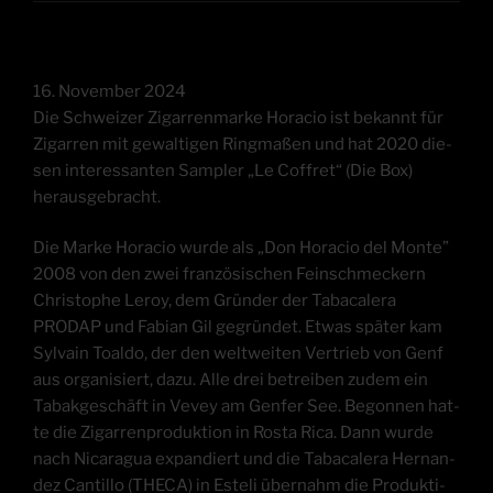
16. Novem­ber 2024
Die Schwei­zer Zigar­ren­mar­ke Hora­cio ist bekannt für
Zigar­ren mit gewal­ti­gen Ring­ma­ßen und hat 2020 die­
sen inter­es­san­ten Sam­pler „Le Coff­ret“ (Die Box)
herausgebracht.
Die Mar­ke Hora­cio wur­de als „Don Hora­cio del Mon­te”
2008 von den zwei fran­zö­si­schen Fein­schme­ckern
Chris­to­phe Leroy, dem Grün­der der Taba­ca­lera
PRODAP und Fabi­an Gil gegrün­det. Etwas spä­ter kam
Syl­vain Toal­do, der den welt­wei­ten Ver­trieb von Genf
aus orga­ni­siert, dazu. Alle drei betrei­ben zudem ein
Tabak­ge­schäft in Vevey am Gen­fer See. Begon­nen hat­
te die Zigar­ren­pro­duk­ti­on in Ros­ta Rica. Dann wur­de
nach Nica­ra­gua expan­diert und die Taba­ca­lera Her­nan­
dez Can­til­lo (THECA) in Este­li über­nahm die Pro­duk­ti­