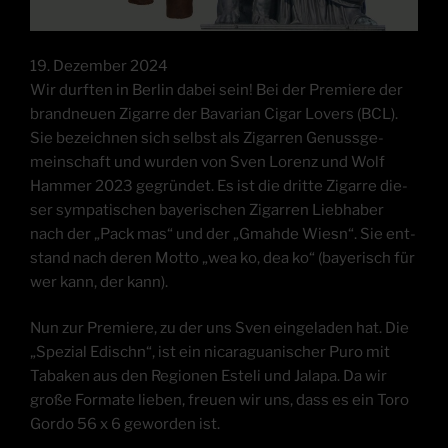
19. Dezem­ber 2024
Wir durf­ten in Ber­lin dabei sein! Bei der Pre­mie­re der
brand­neu­en Zigar­re der Bava­ri­an Cigar Lovers (BCL).
Sie bezeich­nen sich selbst als Zigar­ren Genuss­ge­
mein­schaft und wur­den von Sven Lorenz und Wolf
Ham­mer 2023 gegrün­det. Es ist die drit­te Zigar­re die­
ser sym­pa­ti­schen baye­ri­schen Zigar­ren Lieb­ha­ber
nach der „Pack mas“ und der „Gmah­de Wiesn“. Sie ent­
stand nach deren Mot­to „wea ko, dea ko“ (baye­risch für
wer kann, der kann).
Nun zur Pre­mie­re, zu der uns Sven ein­ge­la­den hat. Die
„Spe­zi­al Edischn“, ist ein nica­ra­gua­ni­scher Puro mit
Taba­ken aus den Regio­nen Este­li und Jala­pa. Da wir
gro­ße For­ma­te lie­ben, freu­en wir uns, dass es ein Toro
Gordo 56 x 6 gewor­den ist.