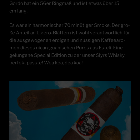
Gordo hat ein 56er Ring­maß und ist etwas über 15
cm lang.
Es war ein har­mo­ni­scher 70 minü­ti­ger Smo­ke. Der gro­
ße Anteil an Lige­ro-Blät­tern ist wohl ver­ant­wort­lich für
die aus­ge­wo­ge­nen erdi­gen und nussi­gen Kaf­fee­aro­
men die­ses nica­ra­gua­ni­schen Pur­os aus Este­li. Eine
gelun­ge­ne Spe­cial Edi­ti­on zu der unser Slyrs Whis­ky
per­fekt pass­te! Wea koa, dea koa!