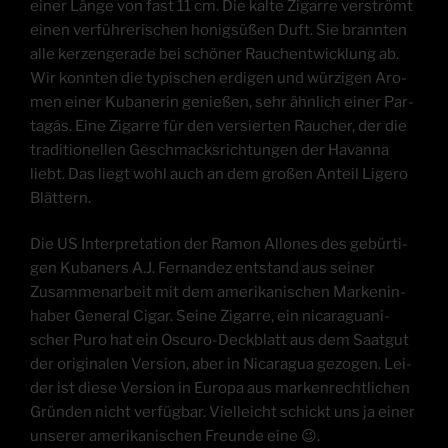
einer Län­ge von fast 11 cm. Die kal­te Zigar­re ver­strömt
einen ver­füh­re­ri­schen honig­sü­ßen Duft. Sie brann­ten
alle ker­zen­ge­ra­de bei schö­ner Rauch­ent­wick­lung ab.
Wir konn­ten die typi­schen erdi­gen und wür­zi­gen Aro­
men einer Kuba­ne­rin genie­ßen, sehr ähn­lich einer Par­
ta­gás. Eine Zigar­re für den ver­sier­ten Rau­cher, der die
tra­di­tio­nel­len Geschmacks­rich­tun­gen der Havan­na
liebt. Das liegt wohl auch an dem gro­ßen Anteil Lige­ro
Blättern.
Die US Inter­pre­ta­ti­on der Ramon Allo­nes des gebür­ti­
gen Kuba­ners A.J. Fer­nan­dez ent­stand aus sei­ner
Zusam­men­ar­beit mit dem ame­ri­ka­ni­schen Mar­ken­in­
ha­ber Gene­ral Cigar. Sei­ne Zigar­re, ein nica­ra­gua­ni­
scher Puro hat ein Oscu­ro-Deck­blatt aus dem Saat­gut
der ori­gi­na­len Ver­si­on, aber in Nica­ra­gua gezo­gen. Lei­
der ist die­se Ver­si­on in Euro­pa aus mar­ken­recht­li­chen
Grün­den nicht ver­füg­bar. Viel­leicht schickt uns ja einer
unse­rer ame­ri­ka­ni­schen Freun­de eine 😉.