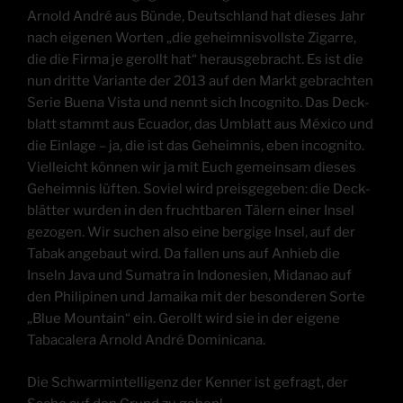
Arnold André aus Bün­de, Deutsch­land hat die­ses Jahr
nach eige­nen Wor­ten „die geheim­nis­volls­te Zigar­re,
die die Fir­ma je gerollt hat“ her­aus­ge­bracht. Es ist die
nun drit­te Vari­an­te der 2013 auf den Markt gebrach­ten
Serie Bue­na Vis­ta und nennt sich Inco­gni­to. Das Deck­
blatt stammt aus Ecua­dor, das Umblatt aus Méxi­co und
die Ein­la­ge – ja, die ist das Geheim­nis, eben inco­gni­to.
Viel­leicht kön­nen wir ja mit Euch gemein­sam die­ses
Geheim­nis lüf­ten. Soviel wird preis­ge­ge­ben: die Deck­
blät­ter wur­den in den frucht­ba­ren Tälern einer Insel
gezo­gen. Wir suchen also eine ber­gi­ge Insel, auf der
Tabak ange­baut wird. Da fal­len uns auf Anhieb die
Inseln Java und Suma­tra in Indo­ne­si­en, Mid­anao auf
den Phili­pi­nen und Jamai­ka mit der beson­de­ren Sor­te
„Blue Moun­tain“ ein. Gerollt wird sie in der eige­ne
Taba­ca­lera Arnold André Dominicana.
Die Schwarm­in­tel­li­genz der Ken­ner ist gefragt, der