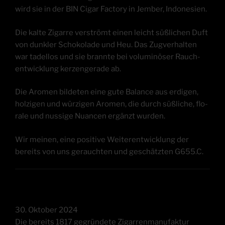
wird sie in der BIN Cigar Fac­to­ry in Jem­ber, Indonesien.
Die kal­te Zigar­re ver­strömt einen leicht süß­li­chen Duft
von dunk­ler Scho­ko­la­de und Heu. Das Zug­ver­hal­ten
war tadel­los und sie brann­te bei volu­mi­nö­ser Rauch­
ent­wick­lung ker­zen­ge­ra­de ab.
Die Aro­men bil­de­ten eine gute Balan­ce aus erdi­gen,
hol­zi­gen und wür­zi­gen Aro­men, die durch süß­li­che, flo­
ra­le und nussi­ge Nuan­cen ergänzt wurden.
Wir mei­nen, eine posi­ti­ve Wei­ter­ent­wick­lung der
bereits von uns gerauch­ten und geschätz­ten G655.C.
30. Okto­ber 2024
Die bereits 1817 gegrün­de­te Zigar­ren­ma­nu­fak­tur