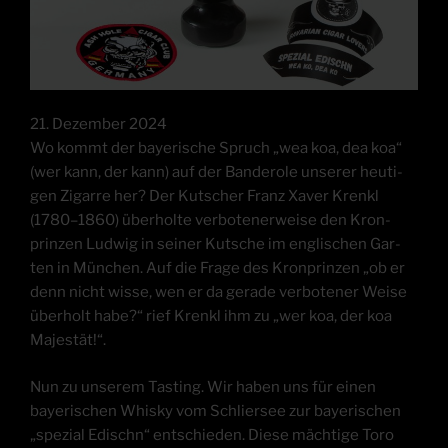
21. Dezem­ber 2024
Wo kommt der baye­ri­sche Spruch „wea koa, dea koa“
(wer kann, der kann) auf der Ban­de­ro­le unse­rer heu­ti­
gen Zigar­re her? Der Kut­scher Franz Xaver Krenkl
(1780–1860) über­hol­te ver­bo­te­ner­wei­se den Kron­
prin­zen Lud­wig in sei­ner Kut­sche im eng­li­schen Gar­
ten in Mün­chen. Auf die Fra­ge des Kron­prin­zen „ob er
denn nicht wis­se, wen er da gera­de ver­bo­te­ner Wei­se
über­holt habe?“ rief Krenkl ihm zu „wer koa, der koa
Majestät!“.
Nun zu unse­rem Tasting. Wir haben uns für einen
baye­ri­schen Whis­ky vom Schlier­see zur baye­ri­schen
„spe­zi­al Edischn“ ent­schie­den. Die­se mäch­ti­ge Toro