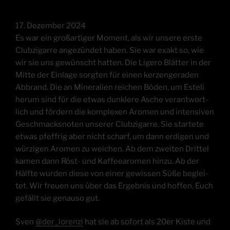
17. Dezem­ber 2024
Es war ein groß­ar­ti­ger Moment, als wir unse­re ers­te
Club­zi­gar­re ange­zün­det haben. Sie war exakt so, wie
wir sie uns gewünscht hat­ten. Die Lige­ro Blät­ter in der
Mit­te der Ein­la­ge sorg­ten für einen ker­zen­ge­ra­den
Abbrand. Die an Mine­ra­li­en rei­chen Böden, um Este­li
her­um sind für die etwas dunk­le­re Asche ver­ant­wort­
lich und för­dern die kom­ple­xen Aro­men und inten­si­ven
Geschmacks­no­ten unse­rer Club­zi­gar­re. Sie star­te­te
etwas pfeff­rig aber nicht scharf, um dann erdi­gen und
wür­zi­gen Aro­men zu wei­chen. Ab dem zwei­ten Drit­tel
kamen dann Röst- und Kaf­fee­aro­men hin­zu. Ab der
Hälf­te wur­den die­se von einer gewis­sen Süße beglei­
tet. Wir freu­en uns über das Ergeb­nis und hof­fen, Euch
gefällt sie genau­so gut.
Sven
@der_lorenzi
hat sie ab sofort als 20er Kis­te und