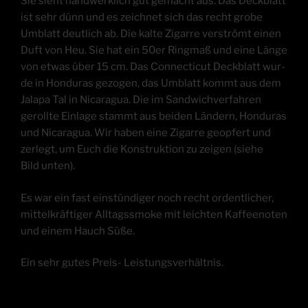
Sie sieht hand­werk­lich gut gemacht aus. Das Deck­blatt
ist sehr dünn und es zeich­net sich das recht gro­be
Umblatt deut­lich ab. Die kal­te Zigar­re ver­strömt einen
Duft von Heu. Sie hat ein 50er Ring­maß und eine Län­ge
von etwas über 15 cm. Das Con­nec­ti­cut Deck­blatt wur­
de in Hon­du­ras gezo­gen, das Umblatt kommt aus dem
Jala­pa Tal in Nica­ra­gua. Die im Sand­wich­ver­fah­ren
geroll­te Ein­la­ge stammt aus bei­den Län­dern, Hon­du­ras
und Nica­ra­gua. Wir haben eine Zigar­re geop­fert und
zer­legt, um Euch die Kon­struk­ti­on zu zei­gen (sie­he
Bild unten).
Es war ein fast ein­stün­di­ger noch recht ordent­li­cher,
mit­tel­kräf­ti­ger All­tags­smo­ke mit leich­ten Kaf­fee­no­ten
und einem Hauch Süße.
Ein sehr gutes Preis- Leistungsverhältnis.