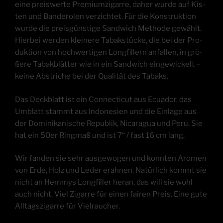
eine preis­wer­te Pre­mi­um­zi­gar­re, daher wur­de auf Kis­
ten und Ban­de­ro­len ver­zich­tet. Für die Kon­struk­ti­on
wur­de die preis­güns­ti­ge Sand­wich Metho­de gewählt.
Hier­bei wer­den klei­ne­re Tabak­stü­cke, die bei der Pro­
duk­ti­on von hoch­wer­ti­gen Longfil­lern anfal­len, in grö­
ße­re Tabak­blät­ter wie in ein Sand­wich ein­ge­wi­ckelt –
kei­ne Abstri­che bei der Qua­li­tät des Tabaks.
Das Deck­blatt ist ein Con­nec­ti­cut aus Ecua­dor, das
Umblatt stammt aus Indo­ne­si­en und die Ein­la­ge aus
der Domi­ni­ka­ni­sche Repu­blik, Nica­ra­gua und Peru. Sie
hat ein 50er Ring­maß und ist 7“ / fast 16 cm lang.
Wir fan­den sie sehr aus­ge­wo­gen und konn­ten Aro­men
von Erde, Holz und Leder erah­nen. Natür­lich kommt sie
nicht an Hem­mys Longfil­ler her­an, das will sie wohl
auch nicht. Viel Zigar­re für einen fai­ren Preis. Eine gute
All­tags­zi­gar­re für Vielraucher.