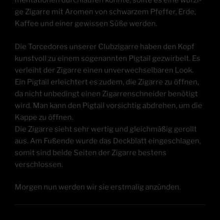
men­ta­tio­nen durch­lau­fen konn­te, soll­te es eine wür­zi­
ge Zigar­re mit Aro­men von schwar­zem Pfef­fer, Erde,
Kaf­fee und einer gewis­sen Süße werden.
Die Torce­do­res unse­rer Club­zi­gar­re haben den Kopf
kunst­voll zu einem soge­nann­ten Pig­tail gezwir­belt. Es
ver­leiht der Zigar­re einen unver­wech­sel­ba­ren Look.
Ein Pig­tail erleich­tert es zudem, die Zigar­re zu öff­nen,
da nicht unbe­dingt einen Zigar­ren­schnei­der benö­tigt
wird. Man kann den Pig­tail vor­sich­tig abdre­hen, um die
Kap­pe zu öff­nen.
Die Zigar­re sieht sehr wer­tig und gleich­mä­ßig gerollt
aus. Am Fußen­de wur­de das Deck­blatt ein­ge­schla­gen,
somit sind bei­de Sei­ten der Zigar­re bes­tens
verschlossen.
Mor­gen nun wer­den wir sie erst­ma­lig anzünden.