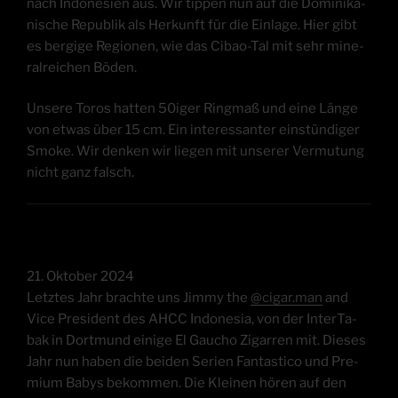
nach Indo­ne­si­en aus. Wir tip­pen nun auf die Domi­ni­ka­
ni­sche Repu­blik als Her­kunft für die Ein­la­ge. Hier gibt
es ber­gi­ge Regio­nen, wie das Cibao-Tal mit sehr mine­
ral­rei­chen Böden.
Unse­re Toros hat­ten 50iger Ring­maß und eine Län­ge
von etwas über 15 cm. Ein inter­es­san­ter ein­stün­di­ger
Smo­ke. Wir den­ken wir lie­gen mit unse­rer Ver­mu­tung
nicht ganz falsch.
21. Okto­ber 2024
Letz­tes Jahr brach­te uns Jim­my the
@cigar.man
and
Vice Pre­si­dent des AHCC Indo­ne­sia, von der Inter­Ta­
bak in Dort­mund eini­ge El Gau­cho Zigar­ren mit. Die­ses
Jahr nun haben die bei­den Seri­en Fan­ta­sti­co und Pre­
mi­um Babys bekom­men. Die Klei­nen hören auf den