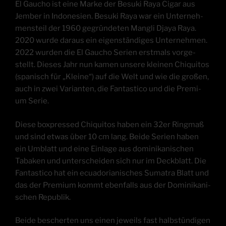
El Gau­cho ist eine Mar­ke der Besuki Raya Cigar aus
Jem­ber in Indo­ne­si­en. Besuki Raya war ein Unter­neh­
mens­teil der 1960 gegrün­de­ten Mang­li Dja­ya Raya.
2020 wur­de dar­aus ein eigen­stän­di­ges Unter­neh­men.
2022 wur­den die El Gau­cho Seri­en erst­mals vor­ge­
stellt. Die­ses Jahr nun kamen unse­re klei­nen Chi­qui­tos
(spa­nisch für „Klei­ne“) auf die Welt und wie die gro­ßen,
auch in zwei Vari­an­ten, die Fan­ta­sti­co und die Pre­mi­
um Serie.
Die­se box­pres­sed Chi­qui­tos haben ein 32er Ring­maß
und sind etwas über 10 cm lang. Bei­de Seri­en haben
ein Umblatt und eine Ein­la­ge aus domi­ni­ka­ni­schen
Taba­ken und unter­schei­den sich nur im Deck­blatt. Die
Fan­ta­sti­co hat ein ecua­do­ria­ni­sches Suma­tra Blatt und
das der Pre­mi­um kommt eben­falls aus der Domi­ni­ka­ni­
schen Republik.
Bei­de bescher­ten uns einen jeweils fast halb­stün­di­gen