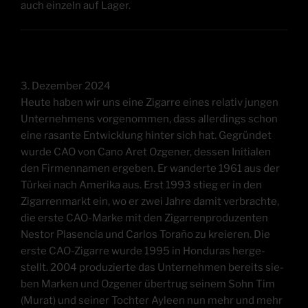
auch ein­zeln auf Lager.
3. Dezem­ber 2024
Heu­te haben wir uns eine Zigar­re eines rela­tiv jun­gen
Unter­neh­mens vor­ge­nom­men, dass aller­dings schon
eine rasan­te Ent­wick­lung hin­ter sich hat. Gegrün­det
wur­de CAO von Cano Aret Ozge­ner, des­sen Initia­len
den Fir­men­na­men erge­ben. Er wan­der­te 1961 aus der
Tür­kei nach Ame­ri­ka aus. Erst 1993 stieg er in den
Zigar­ren­markt ein, wo er zwei Jah­re damit ver­brach­te,
die ers­te CAO-Mar­ke mit den Zigar­ren­pro­du­zen­ten
Nes­tor Pla­sen­cia und Car­los Tora­ño zu kre­ieren. Die
ers­te CAO-Zigar­re wur­de 1995 in Hon­du­ras her­ge­
stellt. 2004 pro­du­zier­te das Unter­neh­men bereits sie­
ben Mar­ken und Ozge­ner über­trug sei­nem Sohn Tim
(Murat) und sei­ner Toch­ter Ayleen nun mehr und mehr