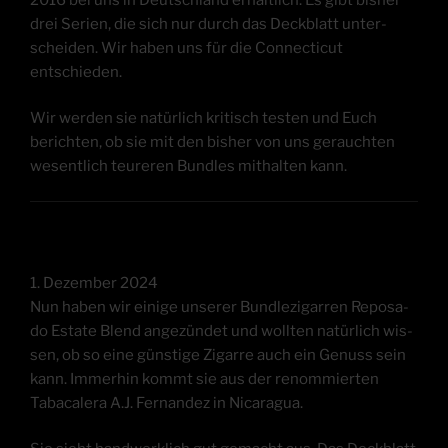
drei Seri­en, die sich nur durch das Deck­blatt unter­
schei­den. Wir haben uns für die Con­nec­ti­cut
entschieden.
Wir wer­den sie natür­lich kri­tisch tes­ten und Euch
berich­ten, ob sie mit den bis­her von uns gerauch­ten
wesent­lich teu­re­ren Bund­les mit­hal­ten kann.
1. Dezem­ber 2024
Nun haben wir eini­ge unse­rer Bund­le­zi­gar­ren Repo­sa­
do Estate Blend ange­zün­det und woll­ten natür­lich wis­
sen, ob so eine güns­ti­ge Zigar­re auch ein Genuss sein
kann. Immer­hin kommt sie aus der renom­mier­ten
Taba­ca­lera A.J. Fer­nan­dez in Nicaragua.