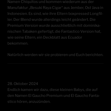
Namen Chi­qui­tos und kom­men wie­der­um aus der
Manu­fak­tur „Besuki Raya Cigar“ aus Jem­ber, Ost Java in
Indo­ne­si­en. Es sind, wie ihre Eltern box­pres­sed Longfil­
ler. Der Blend wur­de aller­dings leicht geän­dert. Die
Pre­mi­um Ver­si­on wur­de aus­schließ­lich mit domi­ni­ka­
ni­schen Taba­ken gefer­tigt, die Fan­ta­sti­co Ver­si­on hat,
wie sei­ne Eltern, ein Deck­blatt aus Ecua­dor
bekommen.
Natür­lich wer­den wir sie pro­bie­ren und Euch berichten.
28. Okto­ber 2024
End­lich kamen wir dazu, die­se klei­nen Babys, die auf
den Namen El Gau­cho Pre­mi­um und El Gau­cho Fan­ta­
sti­co hören, anzuzünden.