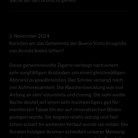
Sache auf den Grund zu gehen!
2. Novem­ber 2024
Konn­ten wir das Geheim­nis der Bue­na Vis­to Inco­gni­to
von Arnold André lüften?
Die­se geheim­nis­vol­le Zigar­re ver­langt nach einem
sehr sorg­fäl­ti­gen Anzün­den, um einen gleich­mä­ßi­gen
Abbrand zu gewähr­leis­ten. Der Smo­ke ver­langt nach
viel Auf­merk­sam­keit. Die Rauch­ent­wick­lung war von
Anfang an sehr volu­mi­nös und cre­mig. Die sehr wei­ße
Asche deu­tet auf einen sehr hoch­wer­ti­gen, gut fer­
men­tier­ten Tabak hin der auf mine­ral­rei­chen Böden
gezo­gen wur­de. Sie begann rela­tiv wür­zig und fast
schon scharf. Im wei­te­ren Ver­lauf wur­de sie mil­der. Die
flo­ra­len hol­zi­gen Aro­men schlie­ßen unse­rer Mei­nung