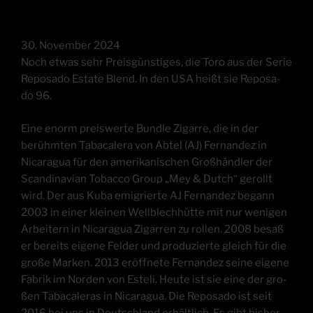
30. Novem­ber 2024
Noch etwas sehr Preis­güns­ti­ges, die Toro aus der Serie
Repo­sa­do Estate Blend. In den USA heißt sie Repo­sa­
do 96.
Eine enorm preis­wer­te Bund­le Zigar­re, die in der
berühm­ten Taba­ca­lera von Abtel (AJ) Fer­nan­dez in
Nica­ra­gua für den ame­ri­ka­ni­schen Groß­händ­ler der
Scan­di­na­vi­an Tob­ac­co Group „Mey & Dutch“ gerollt
wird. Der aus Kuba emi­grier­te AJ Fer­nan­dez begann
2003 in einer klei­nen Well­blech­hüt­te mit nur weni­gen
Arbei­tern in Nica­ra­gua Zigar­ren zu rol­len. 2008 besaß
er bereits eige­ne Fel­der und pro­du­zier­te gleich für die
gro­ße Mar­ken. 2013 eröff­ne­te Fer­nan­dez sei­ne eige­ne
Fabrik im Nor­den von Este­li. Heu­te ist sie eine der gro­
ßen Taba­ca­le­r­as in Nica­ra­gua. Die Repo­sa­do ist seit
2016 bei uns in Deutsch­land erhält­lich. Es gibt bis­her