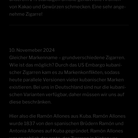
von Kakao und Gewür­zen schme­cken. Eine sehr ange­
neh­me Zigarre!
10. Novem­eber 2024
Glei­cher Mar­ken­na­me – grund­ver­schie­de­ne Zigar­ren.
Wie ist das mög­lich? Durch das US Embar­go kuba­ni­
scher Zigar­ren kam es zu Mar­ken­kon­flik­ten, sodass
heu­te par­al­le­le Ver­sio­nen vie­ler kuba­ni­scher Mar­ken
exis­tie­ren. Bei uns in Deutsch­land sind nur die kuba­ni­
schen Vari­an­ten ver­füg­bar, daher müs­sen wir uns auf
die­se beschränken.
Hier also die Ramón Allo­nes aus Kuba. Ramón Allo­nes
wur­de 1837 von den spa­ni­schen Brü­dern Ramón und
Anto­nia Allo­nes auf Kuba gegrün­det. Ramón Allo­nes