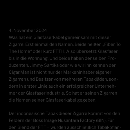
4. Novem­ber 2024
Was hat ein Glas­fa­ser­ka­bel gemein­sam mit die­ser
Zigar­re. Erst ein­mal den Namen. Bei­de hei­ßen „Fiber To
The Home“ oder kurz FTTH. Also über­setzt: Glas­fa­ser
bis in die Woh­nung. Und bei­de haben den­sel­ben Pro­
du­zen­ten. Jim­my Sar­ti­ka oder wie wir ihn ken­nen der
Cigar.Man ist nicht nur der Mar­ken­in­ha­ber eige­ner
Zigar­ren und Besit­zer von meh­re­ren Tabak­lä­den, son­
dern in ers­ter Linie auch ein erfolg­rei­cher Unter­neh­
mer der Glas­fa­ser­in­dus­trie. So hat er sei­nen Zigar­ren
die Namen sei­ner Glas­fa­ser­ka­bel gegeben.
Der indo­ne­si­sche Tabak die­ser Zigar­re kommt von den
Fel­dern der Boss Image Nus­ant­a­ra Fac­to­ry (BIN). Für
den Blend der FTTH wur­den aus­schließ­lich Tabak­pflan­