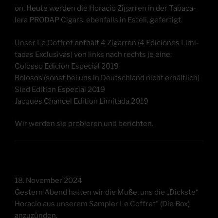
on. Heu­te wer­den die Hora­cio Zigar­ren in der Taba­ca­
lera PRODAP Cigars, eben­falls in Este­li, gefertigt.
Unser Le Coff­ret ent­hält 4 Zigar­ren (4 Edi­cio­nes Limi­
ta­das Exclu­si­v­as) von links nach rechts je eine:
Colos­so Edi­ci­on Espe­cial 2019
Bolo­sos (sonst bei uns in Deutsch­land nicht erhält­lich)
Sled Edi­ti­on Espe­cial 2019
Jac­ques Chan­cel Edi­ti­on Limi­ta­da 2019
Wir wer­den sie pro­bie­ren und berichten.
18. Novem­ber 2024
Ges­tern Abend hat­ten wir die Muße, uns die „Dicks­te“
Hora­cio aus unse­rem Sam­pler Le Coff­ret” (Die Box)
anzuzünden.