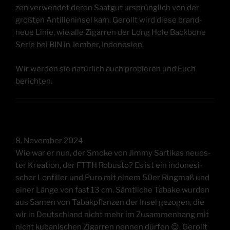
zen ver­wen­det deren Saat­gut ursprüng­lich von der
größ­ten Antil­len­in­sel kam. Gerollt wird die­se brand­
neue Linie, wie alle Zigar­ren der Long Hole Back­bone
Serie bei BIN in Jem­ber, Indonesien.
Wir wer­den sie natür­lich auch pro­bie­ren und Euch
berichten.
8. Novem­ber 2024
Wie war er nun, der Smo­ke von Jim­my Sar­ti­kas neu­es­
ter Krea­ti­on, der FTTH Robus­to? Es ist ein indo­ne­si­
scher Lon­fil­ler und Puro mit einem 50er Ring­maß und
einer Län­ge von fast 13 cm. Sämt­li­che Taba­ke wur­den
aus Samen von Tabak­pflan­zen der Insel gezo­gen, die
wir in Deutsch­land nicht mehr im Zusam­men­hang mit
nicht kuba­ni­schen Zigar­ren nen­nen dür­fen 😉. Gerollt