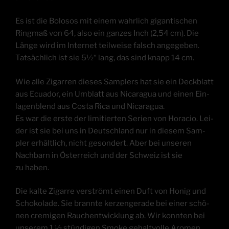
Es ist die Bolo­sos mit einem wahr­lich gigan­ti­schen
Ring­maß von 64, also ein gan­zes Inch (2,54 cm). Die
Län­ge wird im Inter­net teil­wei­se falsch ange­ge­ben.
Tat­säch­lich ist sie 5½“ lang, das sind knapp 14 cm.
Wie alle Zigar­ren die­ses Sam­plers hat sie ein Deck­blatt
aus Ecua­dor, ein Umblatt aus Nica­ra­gua und einen Ein­
la­gen­blend aus Cos­ta Rica und Nica­ra­gua.
Es war die ers­te der limi­tier­ten Seri­en von Hora­cio. Lei­
der ist sie bei uns in Deutsch­land nur in die­sem Sam­
pler erhält­lich, nicht geson­dert. Aber bei unse­ren
Nach­barn in Öster­reich und der Schweiz ist sie
zu haben.
Die kal­te Zigar­re ver­strömt einen Duft von Honig und
Scho­ko­la­de. Sie brann­te ker­zen­ge­ra­de bei einer schö­
nen cre­mi­gen Rauch­ent­wick­lung ab. Wir konn­ten bei
unse­rem 1 ½ stün­di­gen Smo­ke gehalt­vol­le Aro­men