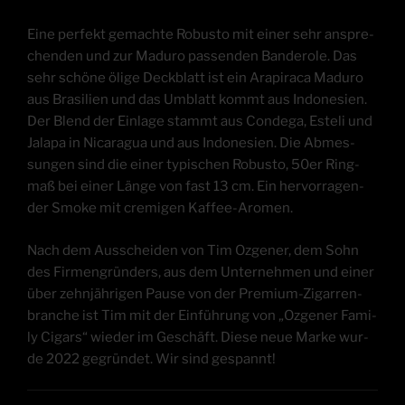
Eine per­fekt gemach­te Robus­to mit einer sehr anspre­
chen­den und zur Madu­ro pas­sen­den Ban­de­ro­le. Das
sehr schö­ne öli­ge Deck­blatt ist ein Ara­pi­ra­ca Madu­ro
aus Bra­si­li­en und das Umblatt kommt aus Indo­ne­si­en.
Der Blend der Ein­la­ge stammt aus Con­de­ga, Este­li und
Jala­pa in Nica­ra­gua und aus Indo­ne­si­en. Die Abmes­
sun­gen sind die einer typi­schen Robus­to, 50er Ring­
maß bei einer Län­ge von fast 13 cm. Ein her­vor­ra­gen­
der Smo­ke mit cre­mi­gen Kaffee-Aromen.
Nach dem Aus­schei­den von Tim Ozge­ner, dem Sohn
des Fir­men­grün­ders, aus dem Unter­neh­men und einer
über zehn­jäh­ri­gen Pau­se von der Pre­mi­um-Zigar­ren­
bran­che ist Tim mit der Ein­füh­rung von „Ozge­ner Fami­
ly Cigars“ wie­der im Geschäft. Die­se neue Mar­ke wur­
de 2022 gegrün­det. Wir sind gespannt!