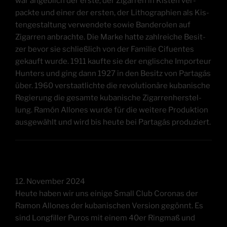
war angeb­lich der ers­te, der Zigar­ren in Kis­ten ver­
pack­te und einer der ers­ten, der Litho­gra­phien als Kis­
ten­ge­stal­tung ver­wen­de­te sowie Ban­de­ro­len auf
Zigar­ren anbrach­te. Die Mar­ke hat­te zahl­rei­che Besit­
zer bevor sie schließ­lich von der Fami­lie Cifuen­tes
gekauft wur­de. 1911 kauf­te sie der eng­li­sche Impor­teur
Hun­ters und ging dann 1927 in den Besitz von Par­ta­gás
über. 1960 ver­staat­lich­te die revo­lu­tio­nä­re kuba­ni­sche
Regie­rung die gesam­te kuba­ni­sche Zigar­ren­her­stel­
lung. Ramón Allo­nes wur­de für die wei­te­re Pro­duk­ti­on
aus­ge­wählt und wird bis heu­te bei Par­ta­gás produziert.
12. Novem­ber 2024
Heu­te haben wir uns eini­ge Small Club Coro­nas der
Ramon Allo­nes der kuba­ni­schen Ver­si­on gegönnt. Es
sind Longfil­ler Pur­os mit einem 40er Ring­maß und