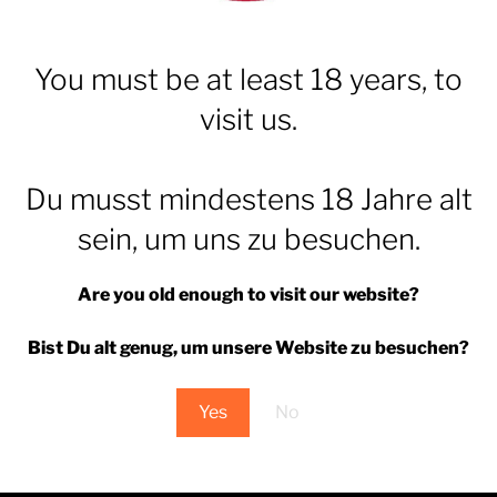
Pass­wort:
You must be at least 18 years, to
visit us.
Du musst mindestens 18 Jahre alt
sein, um uns zu besuchen.
Are you old enough to visit our website?
Bist Du alt genug, um unsere Website zu besuchen?
n
Yes
No